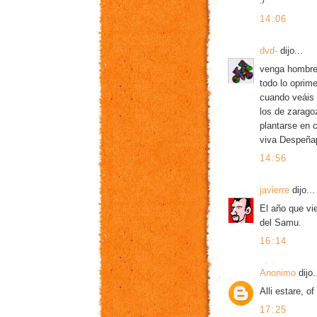
:/
14:06
dvd-
dijo...
venga hombre,
todo lo oprime
cuando veáis 
los de zaragoz
plantarse en c
viva Despeñap
14:56
javierre
dijo...
El año que vi
del Samu.
16:14
Anonimo
dijo.
Alli estare, 
17:25