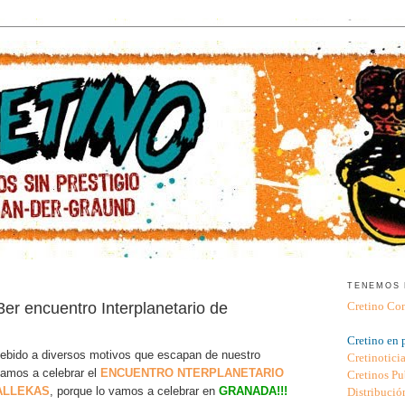
TENEMOS 
3er encuentro Interplanetario de
Cretino Com
Cretino en 
ebido a diversos motivos que escapan de nuestro
Cretinotici
vamos a celebrar el
ENCUENTRO NTERPLANETARIO
Cretinos Pu
ALLEKAS
, porque lo vamos a celebrar en
GRANADA!!!
Distribució