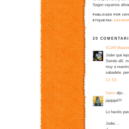
Según vayamos afina
PUBLICADO POR
JAV
ETIQUETAS:
ENCUENT
20 COMENTARI
XCAR Malavi
Joder qué lej
Siendo allí, 
muy a nuestro
sabadete, per
13:53
Samu
dijo...
jajajaja!!!!
Lo hacéis par
Joder....