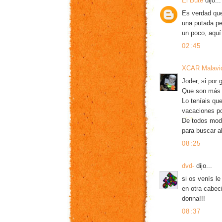
El Bute
dijo...
Es verdad que
una putada per
un poco, aquí 
02:45
XCAR Malavi
Joder, si por 
Que son más d
Lo teníais qu
vacaciones po
De todos modo
para buscar al
08:25
dvd-
dijo...
si os venís le
en otra cabec
donna!!!
08:37