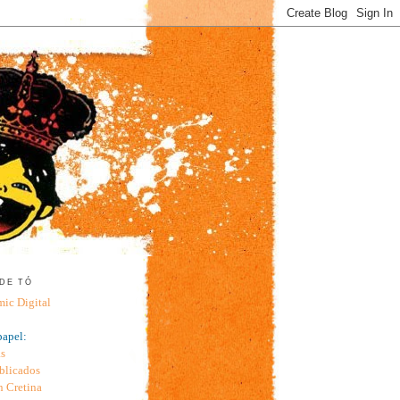
DE TÓ
ic Digital
papel:
as
blicados
n Cretina