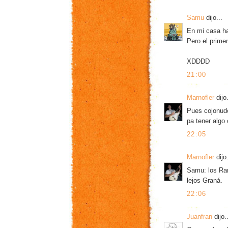
Samu
dijo...
En mi casa ha
Pero el primer
XDDDD
21:00
Marnofler
dijo.
Pues cojonudo
pa tener algo 
22:05
Marnofler
dijo.
Samu: los Ran
lejos Graná.
22:06
Juanfran
dijo..