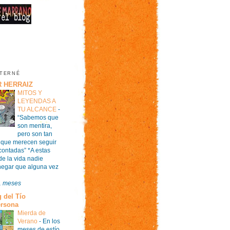
NTERNÉ
R HERRAIZ
MITOS Y
LEYENDAS A
TU ALCANCE
-
“Sabemos que
son mentira,
pero son tan
que merecen seguir
contadas” *A estas
de la vida nadie
egar que alguna vez
1 meses
g del Tío
ersona
Mierda de
Verano
-
En los
meses de estío