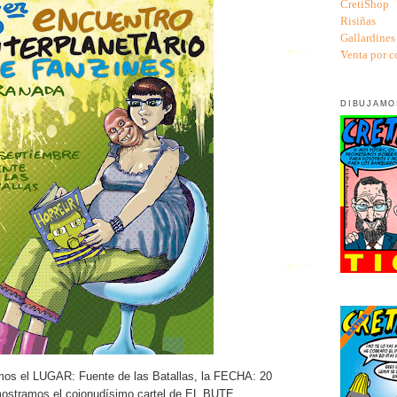
CretiShop
Risiñas
Gallardines
Venta por c
DIBUJAMO
os el LUGAR: Fuente de las Batallas, la FECHA: 20
ostramos el cojonudísimo cartel de EL BUTE.