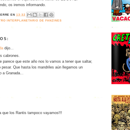
ndo, os iremos informando.
IERRE
EN
13:32
RO INTERPLANETARIO DE FANZINES
OS:
da
dijo...
os cabrones.
me parece que este año nos lo vamos a tener que saltar,
 pesar. Que hasta los mandriles aún llegamos un
o a Granada...
a que los Rantis tampoco vayamos!!!