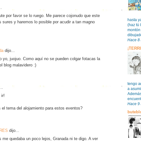
..
te por favor se lo ruego. Me parece cojonudo que este
hasta y
s sures y haremos lo posible por acudir a tan magno
(haz tú 
montón 
dibujado
Hace 8
¡TERR
da
dijo...
o yo, juojuo. Como aquí no se pueden colgar fotacas la
l blog malavidero :)
tengo a
..
a asumi
Además,
ir!
encuentr
Hace 9
 el tema del alojamiento para estos eventos?
butebl
ARES
dijo...
as me quedaba un poco lejos, Granada ni te digo. A ver