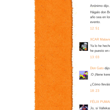
Anónimo dijo.
Hágalo don Bu
año sea en lo
evento.
12:51
XCAR Malavi
Ya lo he hech
he puesto en e
13:03
Don Gato
dijo.
:O ¡Nene kere 
¿Cómo lleváis
18:23
FÉLIX PUM
Jo, si Vallek