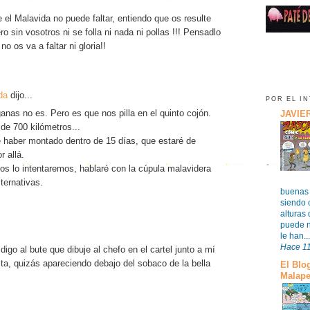
 el Malavida no puede faltar, entiendo que os resulte
o sin vosotros ni se folla ni nada ni pollas !!! Pensadlo
no os va a faltar ni gloria!!
da
dijo...
POR EL I
ganas no es. Pero es que nos pilla en el quinto cojón.
JAVIE
e 700 kilómetros...
e haber montado dentro de 15 días, que estaré de
r allá.
s lo intentaremos, hablaré con la cúpula malavidera
ternativas.
buenas 
siendo 
alturas 
puede n
le han...
Hace 1
 digo al bute que dibuje al chefo en el cartel junto a mí
ita, quizás apareciendo debajo del sobaco de la bella
El Blo
Malap