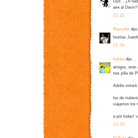
Oye... ¿A nadi
aire al Davin
22:21
Marnofler
dijo.
hostias Juanfr
22:36
Adobo
dijo...
amigos, este 
nos pilla d
Adobo estará 
los de malavid
viajamos los 
a por todas! v
23:59