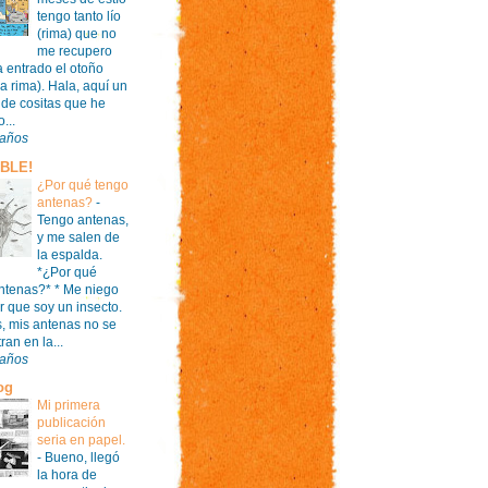
tengo tanto lío
(rima) que no
me recupero
a entrado el otoño
la rima). Hala, aquí un
de cositas que he
...
 años
IBLE!
¿Por qué tengo
antenas?
-
Tengo antenas,
y me salen de
la espalda.
*¿Por qué
ntenas?* * Me niego
r que soy un insecto.
 mis antenas no se
an en la...
 años
og
Mi primera
publicación
seria en papel.
-
Bueno, llegó
la hora de